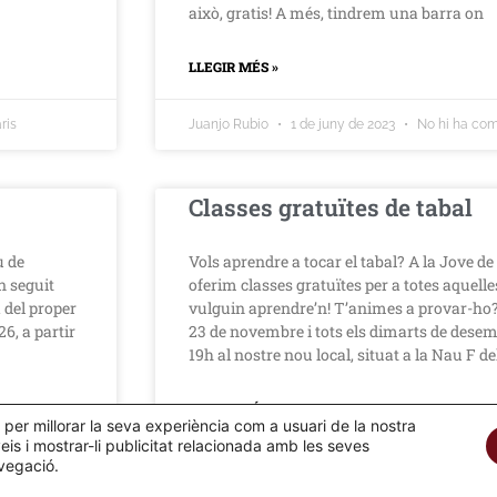
això, gratis! A més, tindrem una barra on
LLEGIR MÉS »
ris
Juanjo Rubio
1 de juny de 2023
No hi ha com
Classes gratuïtes de tabal
u de
Vols aprendre a tocar el tabal? A la Jove d
n seguit
oferim classes gratuïtes per a totes aquell
 del proper
vulguin aprendre’n! T’animes a provar-ho?
26, a partir
23 de novembre i tots els dimarts de desem
19h al nostre nou local, situat a la Nau F de
LLEGIR MÉS »
er millorar la seva experiència com a usuari de la nostra
eis i mostrar-li publicitat relacionada amb les seves
avegació.
a comentaris
jovedebarcelona
17 de novembre de 2021
1 