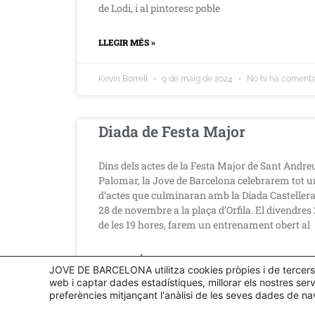
de Lodi, i al pintoresc poble
LLEGIR MÉS »
Kevin Borrell
9 de maig de 2024
No hi ha comenta
Diada de Festa Major
Dins dels actes de la Festa Major de Sant Andre
Palomar, la Jove de Barcelona celebrarem tot u
d’actes que culminaran amb la Diada Castellera
28 de novembre a la plaça d’Orfila. El divendres 
de les 19 hores, farem un entrenament obert al
LLEGIR MÉS »
JOVE DE BARCELONA utilitza cookies pròpies i de tercers p
web i captar dades estadístiques, millorar els nostres serv
preferències mitjançant l'anàlisi de les seves dades de n
jovedebarcelona
23 de novembre de 2021
No hi h