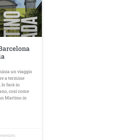
 Barcelona
ia
nizza un viaggio
are a termine
 lo farà in
ano, cosí come
San Martino in
omentaris