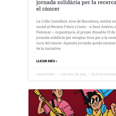
jornada solidària per la recerc
el càncer
La Colla Castellera Jove de Barcelona, entitat 
social al Recinte Fabra i Coats –a Sant Andreu 
Palomar–, organitzarà, el proper dissabte 15 d
jornada solidària per recaptar fons per a la rece
cura del càncer. Aquesta jornada queda emmar
de la iniciativa
LLEGIR MÉS »
Juanjo Rubio
7 de març de 2025
No hi ha comenta