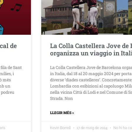
cal de
La Colla Castellera Jove de
organizza un viaggio in Ital
rfila de Sant
La Colla Castellera Jove de Barcelona orga
ílies, i
in Italia, dal 18 al 20 maggio 2024 per port
lò més
diverse ‘diades castelleres’. Concretamente,
amb un
Lombardia con esibizioni al capoluogo Mil
, podreu
nella vicina Città di Lodi e nel Comune di 
Strada. Non
LLEGIR MÉS »
ris
Kevin Borrell
17 de maig de 2024
No hi ha c