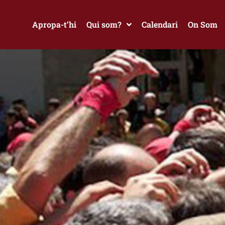
Apropa-t’hi
Qui som?
Calendari
On Som