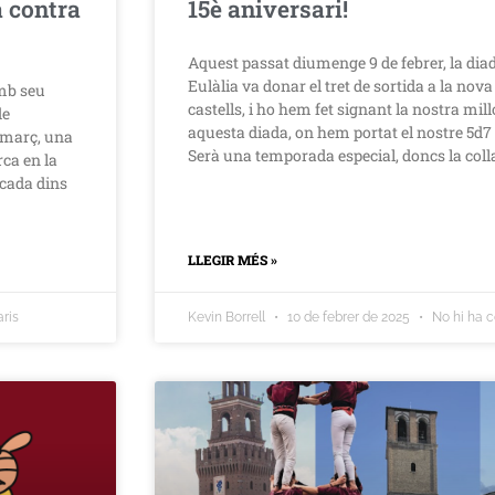
a contra
15è aniversari!
Aquest passat diumenge 9 de febrer, la dia
Eulàlia va donar el tret de sortida a la no
amb seu
castells, i ho hem fet signant la nostra mil
de
aquesta diada, on hem portat el nostre 5d7
e març, una
Serà una temporada especial, doncs la coll
rca en la
cada dins
LLEGIR MÉS »
ris
Kevin Borrell
10 de febrer de 2025
No hi ha 