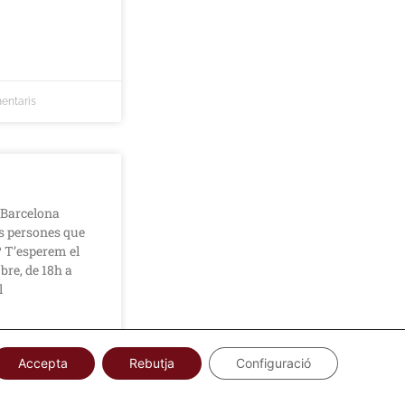
entaris
e Barcelona
es persones que
 T’esperem el
bre, de 18h a
l
Accepta
Rebutja
Configuració
comentari