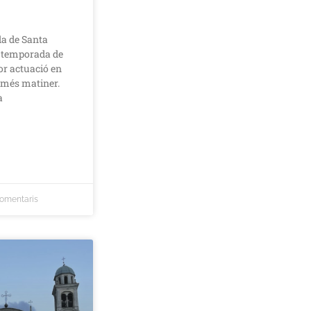
da de Santa
va temporada de
lor actuació en
 més matiner.
a
comentaris