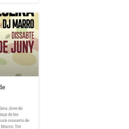
de
llera Jove de
aça de les
urà concerts de
J Marro. Tot