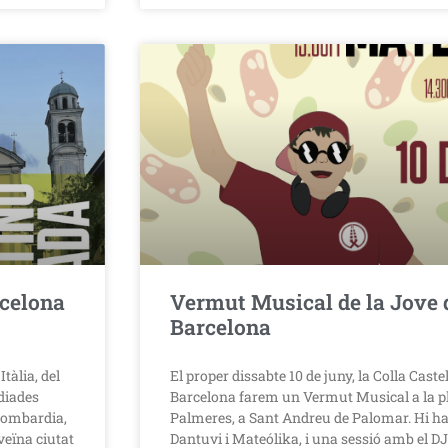
rcelona
Vermut Musical de la Jove 
Barcelona
tàlia, del
El proper dissabte 10 de juny, la Colla Caste
 diades
Barcelona farem un Vermut Musical a la pl
Llombardia,
Palmeres, a Sant Andreu de Palomar. Hi ha
veïna ciutat
Dantuvi i Mateólika, i una sessió amb el D