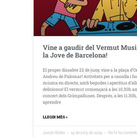
Vine a gaudir del Vermut Musi
la Jove de Barcelona!
El proper dissabte 22 de juny, vine a la plaça d’O
Andreu de Palomar! Activitats per a canalla i fam
música en directe, amb begudes i aperitius d’al
deliciosos! El vermut començarà a les 10.30h 
concert dels Grimpallunes. Després, a les 11.30h
aprendre
LLEGIR MÉS »
Juanjo Rubio
14 de juny de 2024
No hi ha comenta