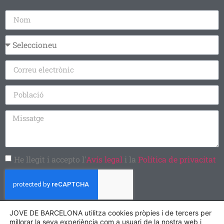
He llegit i accepto l'
Avís legal
i la
Política de privacitat
JOVE DE BARCELONA utilitza cookies pròpies i de tercers per
Enviar
millorar la seva experiència com a usuari de la nostra web i