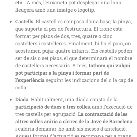
etc…
A més, l’enxaneta pot desplegar una lona
lleugera amb una imatge o logotip.
Castells
. El castell es composa d’una base, la pinya,
que suporta el pes de l’estructura. El tronc està
format per pisos de dos, tres, quatre o cinc
castellers i castelleres. Finalment, hi ha el pom, on
acostumen pujar quatre infants. Els castells poden
ser de sis o set pisos, el que determinarà el nombre
de castellers necessaris. A més,
tothom qui vulgui
pot participar a la pinya i formar part de
l’experiència
seguint les indicacions del o la cap de
colla.
Diada
. Habitualment, una diada consta de la
participació de dues o tres colles
, amb l’execució de
tres castells per agrupació.
La contractació de les
altres colles aniria a càrrec de la Jove de Barcelona
i caldria demanar-ho amb sis mesos d’antelació.
Aquest format d’actuació es recomana per a grans