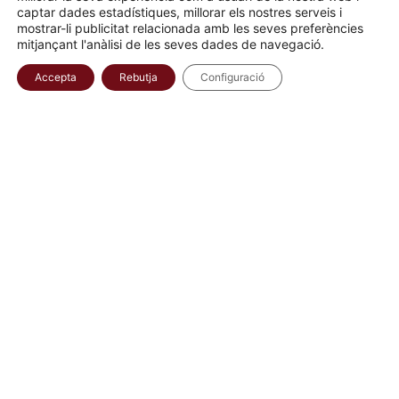
captar dades estadístiques, millorar els nostres serveis i
mostrar-li publicitat relacionada amb les seves preferències
mitjançant l'anàlisi de les seves dades de navegació.
Colla Castellera Jove de Barcelona
Accepta
Rebutja
Configuració
La Jove de Barcelona va néixer el 2010 amb un esperit
transgressor i una filosofia urbana per revolucionar el món
dels castells. Amb una mentalitat competitiva, treballem dins el
teixit associatiu de la ciutat de Barcelona per compartir els
valors únics de la nostra cultura: força, equilibri, valor i seny, i
convertir-ho en una experiència diferent.
Us convidem a venir amb nosaltres!
Últimes notícies
La Jove de Barcelona impulsa una jornada
solidària per la recerca contra el càncer
7 de març de 2025
Llegir més »
Arranquem la temporada del nostre 15è