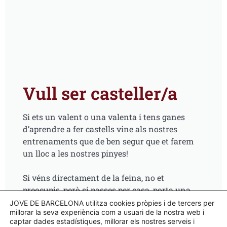
Vull ser casteller/a
Si ets un valent o una valenta i tens ganes
d’aprendre a fer castells vine als nostres
entrenaments que de ben segur que et farem
un lloc a les nostres pinyes!
Si véns directament de la feina, no et
preocupis, però si passes per casa, porta una
camisa vella i uns pantalons resistents i així
JOVE DE BARCELONA utilitza cookies pròpies i de tercers per
millorar la seva experiència com a usuari de la nostra web i
no cal patir si es trenca alguna butxaca.
captar dades estadístiques, millorar els nostres serveis i