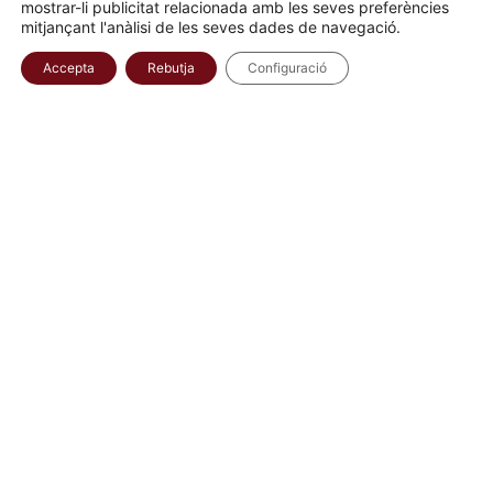
mostrar-li publicitat relacionada amb les seves preferències
Comença aquest camí amb nosaltres!
mitjançant l'anàlisi de les seves dades de navegació.
Accepta
Rebutja
Configuració
Veure on som